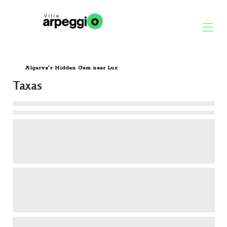
Algarve's Hidden Gem near Luz
Lar
Visão geral
Taxas
Disponibilidade
Galeria
Avaliações
Tarifas
Blogue
Mapa
Contato